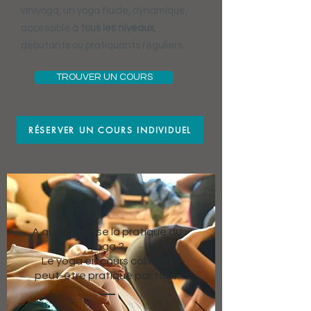
viniyoga, un yoga fluide, dynamique,
accessible à
tous les niveaux
,
débutants ou pratiquants réguliers.
TROUVER UN COURS
RÉSERVER UN COURS INDIVIDUEL
A qui s’adresse la pratique du
yoga ?
Le yoga en cours collectif
peut-être pratiqué par tous.