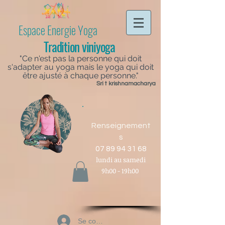
Espace Energie Yoga
Tradition viniyoga
"Ce n'est pas la personne qui doit
s'adapter au yoga mais le yoga qui doit
être ajusté à chaque personne."
Sri t krishnamacharya
Renseignement
s
07 89 94 31 68
lundi au samedi
9h00 - 19h00
Se connecter