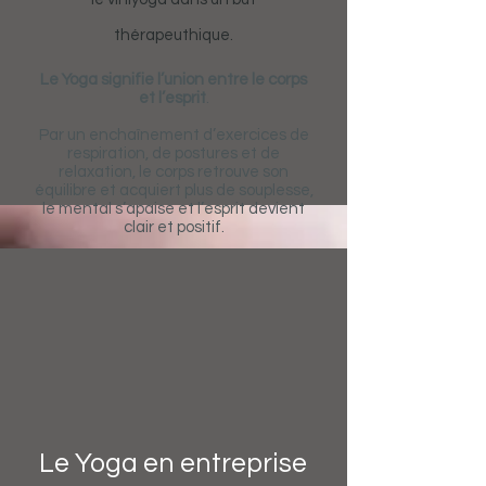
thérapeuthique.
Le Yoga signifie l’union entre le corps
et l’esprit
.
Par un enchaînement d’exercices de
respiration, de postures et de
relaxation, le corps retrouve son
équilibre et acquiert plus de souplesse,
le mental s’apaise et l’esprit devient
clair et positif.
Le bien­‐être et l’harmonie en
découlent.
INSCRIPTIONS YOGA ADULTE
INSCRIPTIONS YOGA ENFANT
Le Yoga en entreprise