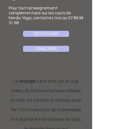
Pour tout renseignement
complémentaire sur les cours de
Nordic Yoga, contactez moi au
07 89 94
31 68
DÉCOUVRIR
S'INSCRIRE
Le
viniyoga
a été initié par un yogi
indien, Sri Krishnamacharya célèbre
en Inde, il a transmit le viniyoga à son
fils T.K.V Desikachar qui a développé
une approche individualisée du yoga,
le viniyoga dans un but