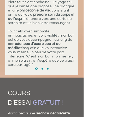
Alors tout s’est enchaîné : Le yoga tel
que je l’enseigne propose une pratique
et une
philosophie de vie
, consistant
entre autres à
prendre soin du corps et
de l’esprit
, à tendre vers une certaine
sérénité et un bien-être ressourçant.
Tout cela avec simplicité,
enthousiasme, et convivialité : mon but
est de vous accompagner, au long de
ces
séances d’exercices et de
méditations
, afin que vous trouviez
vous-même un peu de votre paix
intérieure. "C’est mon but, mon métier,
et mon plaisir : et j’espère que ce plaisir
sera partagé. "
COURS
D'ESSAI
GRATUIT !​
Participez à une
séance découverte