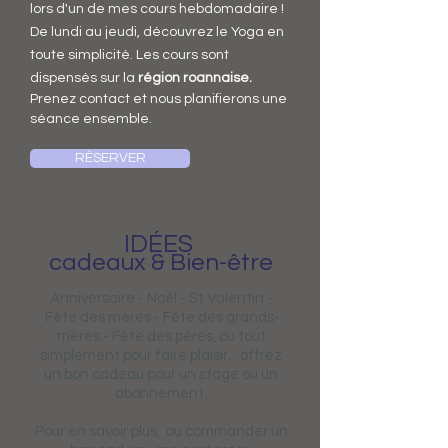
lors d'un de mes cours hebdomadaire !
De lundi au jeudi, découvrez le Yoga en
toute simplicité. Les cours sont
dispensés sur la
région roannaise.
Prenez contact et nous planifierons une
séance ensemble.
RÉSERVER
IDÉES
cadeaux & Bien-être
Anniversaire - Noël - St Valentin -
Fête des mères - Fête des grands-
mères - Fête des pères, ou tout
simplement pour faire plaisir... offrez
un bon cadeau pour un stage ou un
abonnement.
Pour en savoir plus, ou commander un