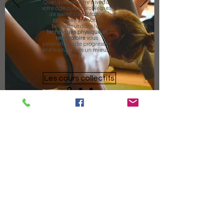
Quel que soit votre niveau,
votre âge ou vos problèmes
de santé, l’adaptation
proposée par votre
professeur dans les
techniques physique et
respiratoire
vous
permettrons de progresser
et d’évoluer vers un mieux-
être.
Les cours collectifs
Blon Die
Super prof ! N'hésitez pas à sortir les tapis !