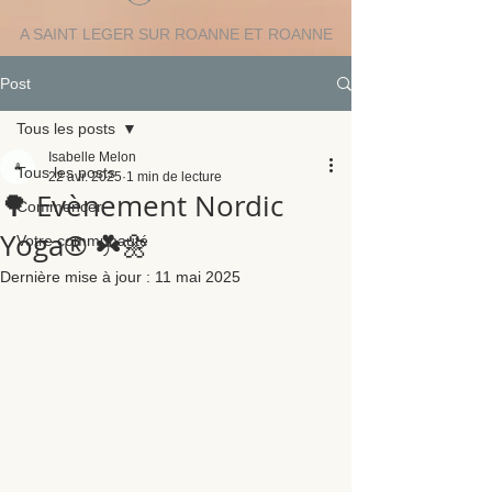
A SAINT LEGER SUR ROANNE ET ROANNE
Post
Tous les posts
Isabelle Melon
Tous les posts
22 avr. 2025
1 min de lecture
🌳 Evènement Nordic
Commencer
Yoga® ☘️🌼
Votre communauté
Dernière mise à jour :
11 mai 2025