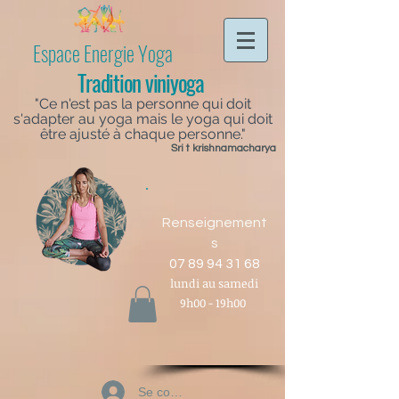
Espace Energie Yoga
Tradition viniyoga
"Ce n'est pas la personne qui doit
s'adapter au yoga mais le yoga qui doit
être ajusté à chaque personne."
Sri t krishnamacharya
Renseignement
s
07 89 94 31 68
lundi au samedi
9h00 - 19h00
Se connecter